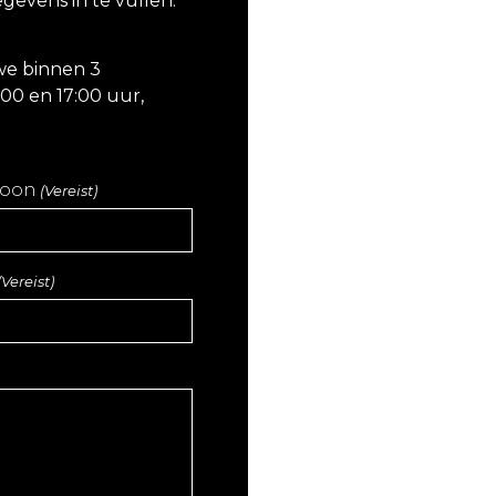
evens in te vullen.
we binnen 3
00 en 17:00 uur,
soon
(Vereist)
(Vereist)