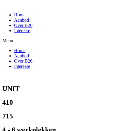
Home
Aanbod
Over B26
Interesse
Menu
Home
Aanbod
Over B26
Interesse
UNIT
410
715
4 - 6 werkplekken